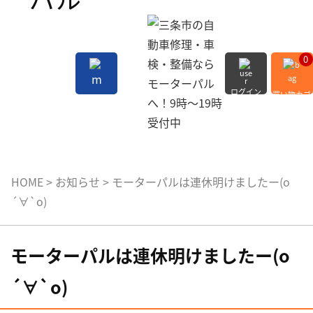
0
ログイン
買い物カゴ
会員登録
MENU
HOME
>
お知らせ
>
モーターパルは連休明けましたー(о
´∀`о)
モーターパルは連休明けましたー(о
´∀`о)