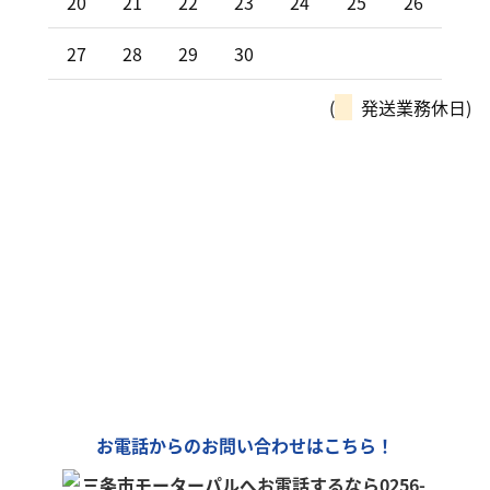
20
21
22
23
24
25
26
27
28
29
30
(
発送業務休日)
モーターパルは、全国チェーン
「カーリンク」加盟店です！
車の購入や買取、車検整備、自動車保険…
車のことなら何でもお気軽にお問い合わせください！
お電話からのお問い合わせはこちら！