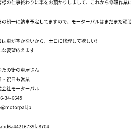
客様の仕事終わりに車をお預かりしまして、これから修理作業に入
日の朝一に納車予定してますので、モーターパルはまだまだ頑張りま
日は車が空かないから、土日に修理して欲しい❗️
んな要望応えます
なたの街の車屋さん
日・祝日も営業
式会社モーターパル
6-34-6645
o@motorpal.jp