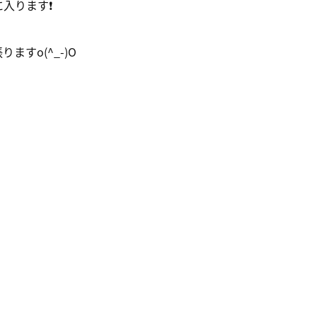
ります❗️
すo(^_-)O