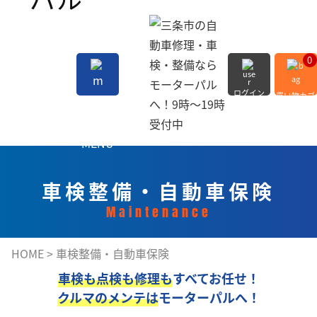
0
ログイン
買い物カゴ
会員登録
MENU
車検整備・自動車保険
Maintenance
HOME
>
車検整備・自動車保険
車検も点検も修理も
すべてお任せ！
クルマのメンテは
モーターパルへ！